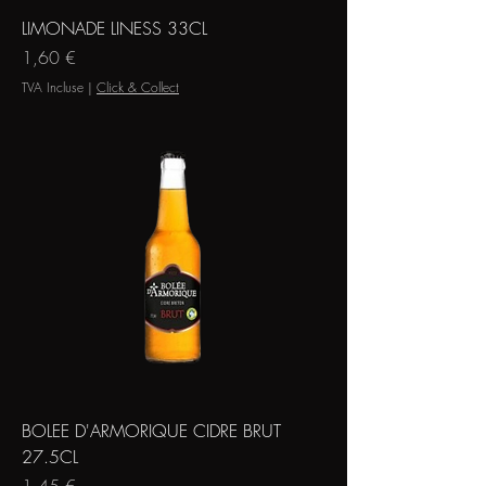
LIMONADE LINESS 33CL
Prix
1,60 €
TVA Incluse
|
Click & Collect
BOLEE D'ARMORIQUE CIDRE BRUT
27.5CL
Prix