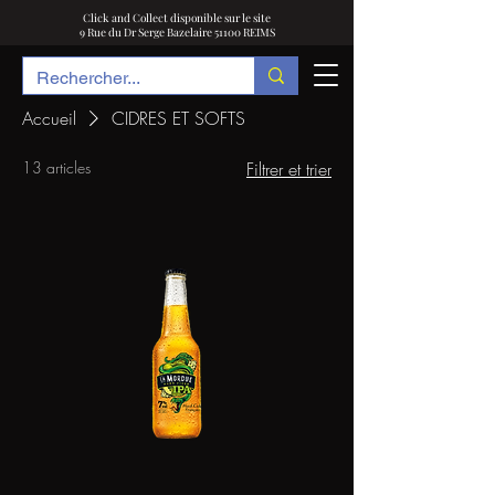
Click and Collect disponible sur le site
9 Rue du Dr Serge Bazelaire 51100 REIMS
Accueil
CIDRES ET SOFTS
13 articles
Filtrer et trier