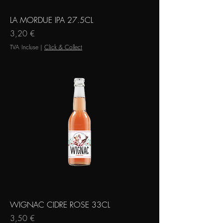
LA MORDUE IPA 27.5CL
Prix
3,20 €
TVA Incluse
|
Click & Collect
WIGNAC CIDRE ROSE 33CL
Prix
3,50 €