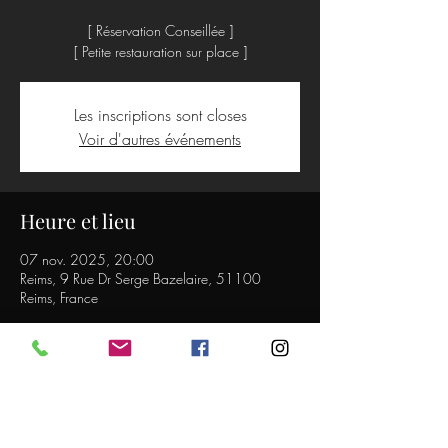
[ Réservation Conseillée ]
[ Petite restauration sur place ]
Les inscriptions sont closes
Voir d'autres événements
Heure et lieu
07 nov. 2025, 20:00
Reims, 9 Rue Dr Serge Bazelaire, 51100
Reims, France
Partager cet événement