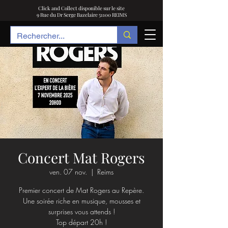
Click and Collect disponible sur le site
9 Rue du Dr Serge Bazelaire 51100 REIMS
Concert Mat Rogers
ven. 07 nov.
  |  
Reims
Premier concert de Mat Rogers au Repère.
Une soirée riche en musique, mousses et
surprises vous attends !
Top départ 20h !