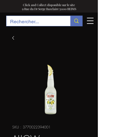
Click and Collect disponible sur le site
9 Rue du Dr Serge Bazelaire 51100 REIMS
SKU : 3770022394001