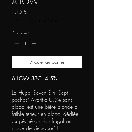
ALLOW
Prix
4,15 €
TVA Incluse
|
Click & Collect
Quantité
*
Ajouter au panier
ALLOW 33CL 4.5%
La Hugel Seven Sin "Sept
péchés" Avaritia 0,5% sans
alcool est une bière blonde à
faible teneur en alcool dédiée
au péché du "fou frugal au
mode de vie sobre" !