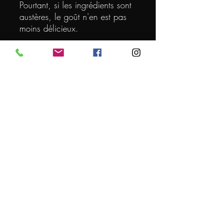
Pourtant, si les ingrédients sont
austères, le goût n'en est pas
moins délicieux.
DEGRE
4.5
VOLUME (L)
0.33
ORIGINE
BELGIQUE
Conditions générales de vente
© 2024 par L'EXPERT DE LA BIERE
Mentions légales