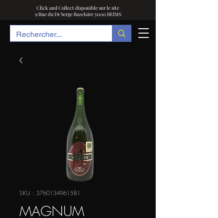
Click and Collect disponible sur le site
9 Rue du Dr Serge Bazelaire 51100 REIMS
SKU : 3760134961581
MAGNUM