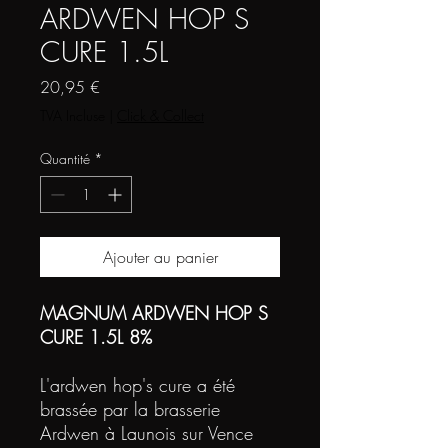
ARDWEN HOP S
CURE 1.5L
Prix
20,95 €
TVA Incluse
|
Click & Collect
Quantité
*
Ajouter au panier
MAGNUM ARDWEN HOP S
CURE 1.5L 8%
L'ardwen hop's cure a été
brassée par la brasserie
Ardwen à Launois sur Vence