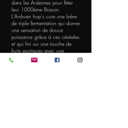
dans les Ardennes pour fêter
leur 1000ème Brassin.
L'Ardwen hop's cure une bière
de triple fermentation qui donne
une sensation de douce
puissance grâce à ces céréales
et qui fini sur une touche de
fruits exotiques avec une
amertume maîtrisée.
DEGRE
8
VOLUME (L)
1.5
ORIGINE
FRANCE