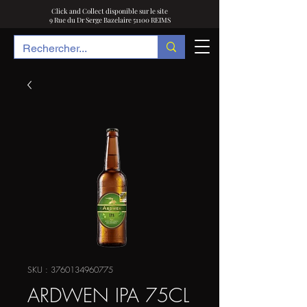
Click and Collect disponible sur le site
9 Rue du Dr Serge Bazelaire 51100 REIMS
SKU : 3760134960775
ARDWEN IPA 75CL