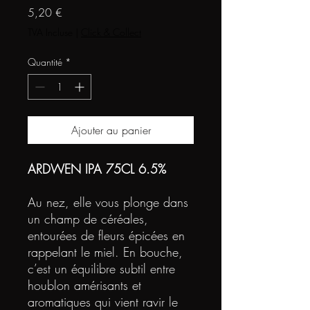
Prix
5,20 €
TVA Incluse
|
Click & Collect
Quantité
*
Ajouter au panier
ARDWEN IPA 75CL 6.5%
Au nez, elle vous plonge dans
un champ de céréales,
entourées de fleurs épicées en
rappelant le miel. En bouche,
c’est un équilibre subtil entre
houblon amérisants et
aromatiques qui vient ravir le