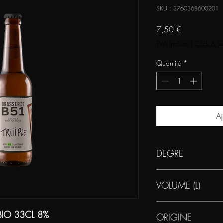
SKU : 3760368600201
Prix
7,50 €
TVA Incluse
|
Click & C
Quantité
*
Aj
DEGRE
8
VOLUME (L)
0.33
BIO 33CL 8%
ORIGINE