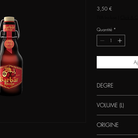
Prix
3,50 €
TVA Incluse
|
Click & C
Quantité
*
Aj
DEGRE
8
VOLUME (L)
0.33
ORIGINE
BELGIQUE