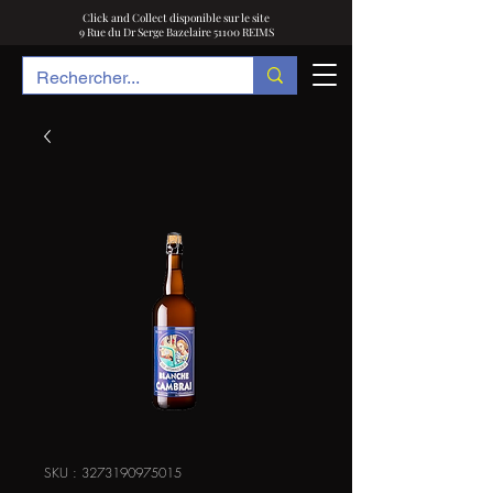
Click and Collect disponible sur le site
9 Rue du Dr Serge Bazelaire 51100 REIMS
SKU : 3273190975015