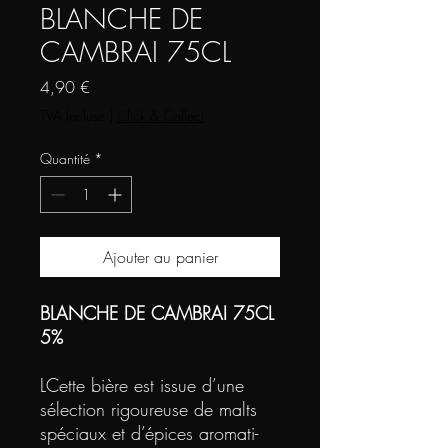
BLANCHE DE
CAMBRAI 75CL
Prix
4,90 €
TVA Incluse
|
Click & Collect
Quantité
*
Ajouter au panier
BLANCHE DE CAMBRAI 75CL
5%
LCette bière est issue d’une
sélec­tion rigou­reuse de malts
spé­ciaux et d’épices aro­ma­ti­