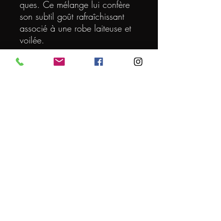
ques. Ce mélange lui confère
son subtil goût rafraî­chis­sant
asso­cié à une robe lai­teuse et
voilée.
DEGRE
5
VOLUME (L)
0.75
ORIGINE
FRANCE
Conditions générales de vente
© 2024 par L'EXPERT DE LA BIERE