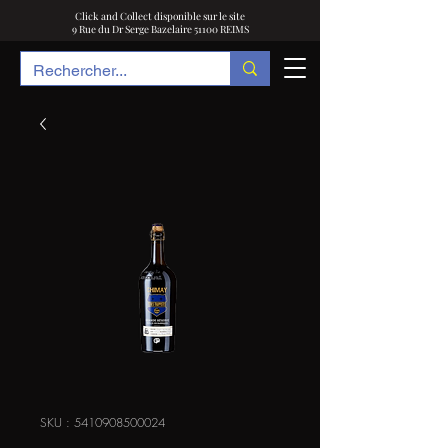
Click and Collect disponible sur le site
9 Rue du Dr Serge Bazelaire 51100 REIMS
SKU : 5410908500024