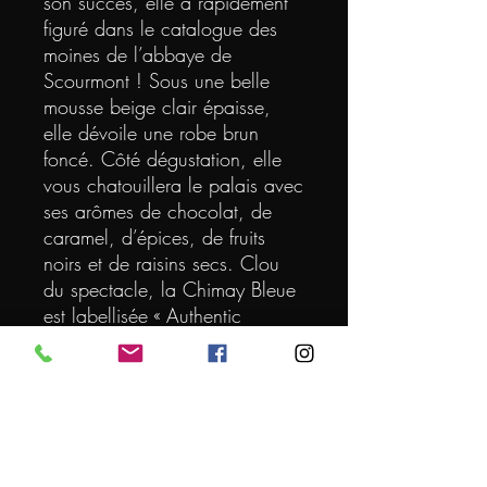
son succès, elle a rapidement
figuré dans le catalogue des
moines de l’abbaye de
Scourmont ! Sous une belle
mousse beige clair épaisse,
elle dévoile une robe brun
foncé. Côté dégustation, elle
vous chatouillera le palais avec
ses arômes de chocolat, de
caramel, d’épices, de fruits
noirs et de raisins secs. Clou
du spectacle, la Chimay Bleue
est labellisée « Authentic
Trappist Product », un label
rarissime garantissant son
authenticité monastique.
DEGRE