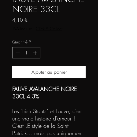
NOIRE 33CL
Prix
4,10 €
TVA Incluse
|
Click & Collect
Quantité
*
Ajouter au panier
FAUVE AVALANCHE NOIRE
33CL 4.3%
Les "Irish Stouts" et Fauve, c'est
une vraie histoire d'amour !
C'est LE style de la Saint
Patrick... mais pas uniquement