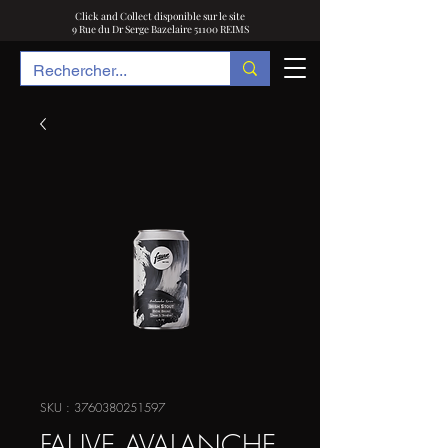
Click and Collect disponible sur le site
9 Rue du Dr Serge Bazelaire 51100 REIMS
SKU : 3760380251597
FAUVE AVALANCHE