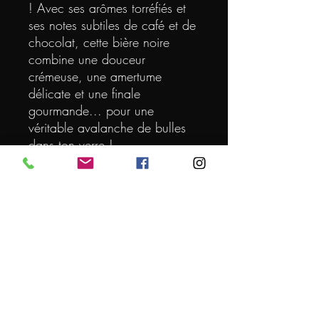
! Avec ses arômes torréfiés et
ses notes subtiles de café et de
chocolat, cette bière noire
combine une douceur
crémeuse, une amertume
délicate et une finale
gourmande... pour une
véritable avalanche de bulles
dans ton verre !
VOLUME (L)
0.33
DEGRE
4.3
ORIGINE