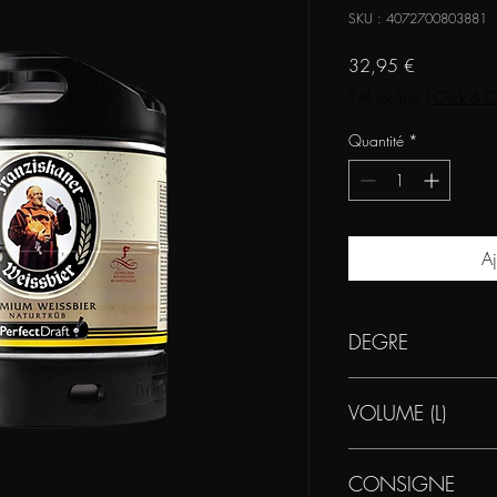
SKU : 4072700803881
Prix
32,95 €
TVA Incluse
|
Click & C
Quantité
*
Aj
DEGRE
5
VOLUME (L)
6
CONSIGNE