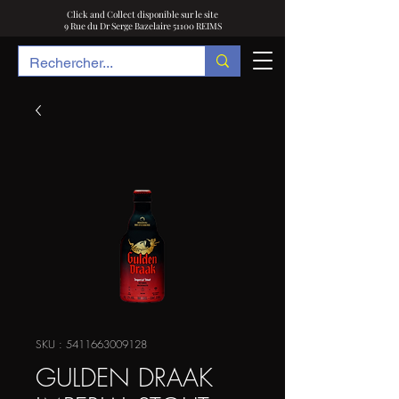
Click and Collect disponible sur le site
9 Rue du Dr Serge Bazelaire 51100 REIMS
SKU : 5411663009128
GULDEN DRAAK