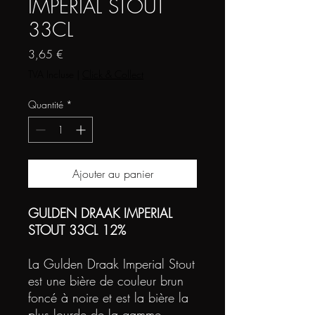
IMPERIAL STOUT
33CL
Prix
3,65 €
TVA Incluse
|
Click & Collect
Quantité
*
Ajouter au panier
GULDEN DRAAK IMPERIAL
STOUT 33CL 12%
La Gulden Draak Imperial Stout
est une bière de couleur brun
foncé à noire et est la bière la
plus lourde de la gamme