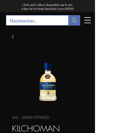
Click and Collect disponible sur le site
9 Rue du Dr Serge Bazelaire 51100 REIMS
SKU : 5060210700522
KILCHOMAN