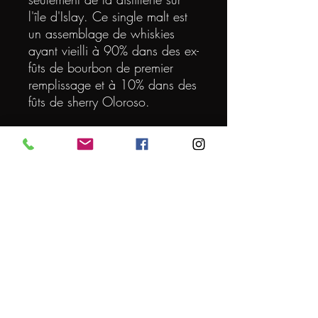
l'île d'Islay. Ce single malt est
un assemblage de whiskies
ayant vieilli à 90% dans des ex-
fûts de bourbon de premier
remplissage et à 10% dans des
fûts de sherry Oloroso.
KILCHOMAN
DEGRE
46
VOLUME (L)
0.70
ORIGINE
ECOSSE