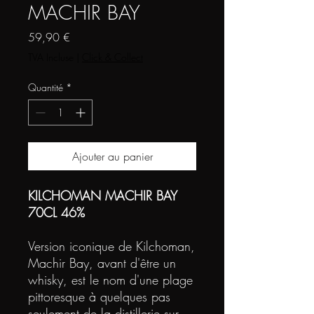
MACHIR BAY
Prix
59,90 €
TVA Incluse
|
Click & Collect
Quantité
*
Ajouter au panier
KILCHOMAN MACHIR BAY
70CL 46%
Version iconique de Kilchoman,
Machir Bay, avant d'être un
whisky, est le nom d'une plage
pittoresque à quelques pas
seulement de la distillerie sur