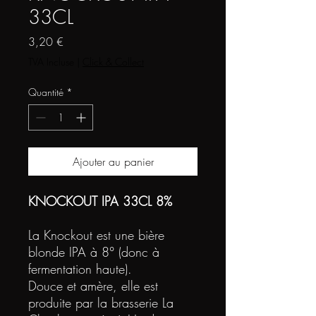
33CL
Prix
3,20 €
TVA Incluse
|
Click & Collect
Quantité
*
Ajouter au panier
KNOCKOUT IPA 33CL 8%
La Knockout est une bière
blonde IPA à 8° (donc à
fermentation haute).
Douce et amère, elle est
produite par la brasserie La