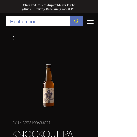
Click and Collect disponible sur le site
9 Rue du Dr Serge Bazelaire 51100 REIMS
SKU : 3273190633021
KNOCKOUT IPA