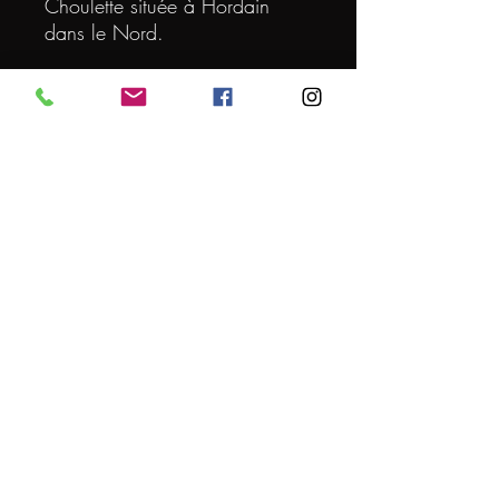
Choulette située à Hordain
dans le Nord.
DEGRE
8
VOLUME (L)
0.33
ORIGINE
FRANCE
Conditions générales de vente
© 2024 par L'EXPERT DE LA BIERE
Mentions légales