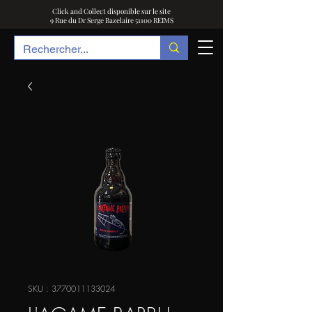
Click and Collect disponible sur le site
9 Rue du Dr Serge Bazelaire 51100 REIMS
SKU : 3770011133024