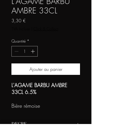
L'AGAME BARBU
AMBRE 33CL
Prix
3,30 €
TVA Incluse
|
Click & Collect
Quantité
*
Ajouter au panier
L'AGAME BARBU AMBRE
33CL 6.5%
Bière rémoise
DEGRE