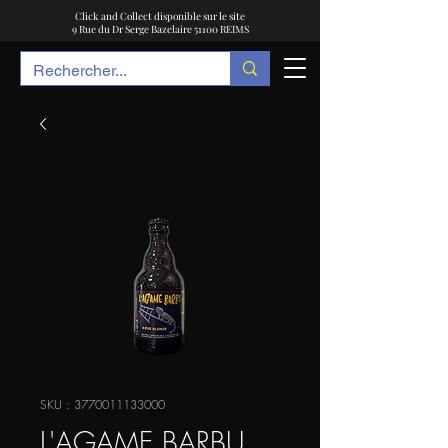
Click and Collect disponible sur le site
9 Rue du Dr Serge Bazelaire 51100 REIMS
SKU : 3770011133000
L'AGAME BARBU