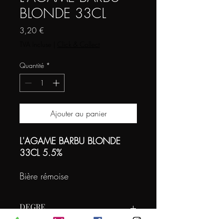
BLONDE 33CL
Prix
3,20 €
TVA Incluse
|
Click & Collect
Quantité
*
Ajouter au panier
L'AGAME BARBU BLONDE
33CL 5.5%
Bière rémoise
DEGRE