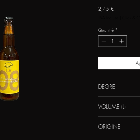
Prix
2,45 €
TVA Incluse
|
Click & C
Quantité
*
Aj
DEGRE
4.5
VOLUME (L)
0.75
ORIGINE
FRANCE