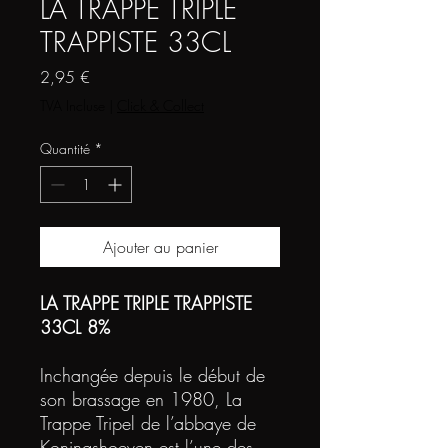
LA TRAPPE TRIPLE
TRAPPISTE 33CL
Prix
2,95 €
TVA Incluse
|
Click & Collect
Quantité
*
Ajouter au panier
LA TRAPPE TRIPLE TRAPPISTE
33CL 8%
Inchangée depuis le début de
son brassage en 1980, La
Trappe Tripel de l’abbaye de
Koningshoeven est l’une des