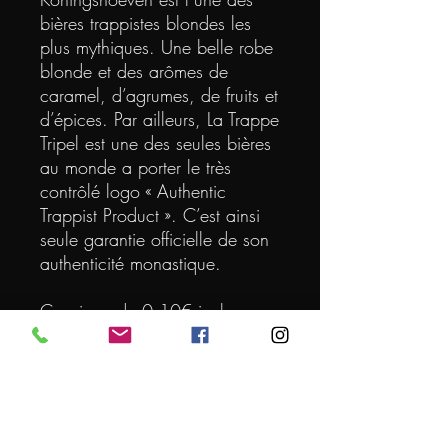
bières trappistes blondes les
plus mythiques. Une belle robe
blonde et des arômes de
caramel, d’agrumes, de fruits et
d’épices. Par ailleurs, La Trappe
Tripel est une des seules bières
au monde a porter le très
contrôlé logo « Authentic
Trappist Product ». C’est ainsi
seule garantie officielle de son
authenticité monastique.
Consigne de 0.10€ incluse.
DEGRE
8
VOLUME (L)