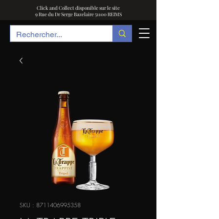
Click and Collect disponible sur le site
9 Rue du Dr Serge Bazelaire 51100 REIMS
SKU : 8711406995358