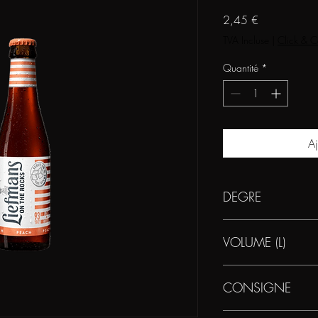
Prix
2,45 €
TVA Incluse
|
Click & C
Quantité
*
Aj
DEGRE
3,8
VOLUME (L)
0.25
CONSIGNE
0,10€