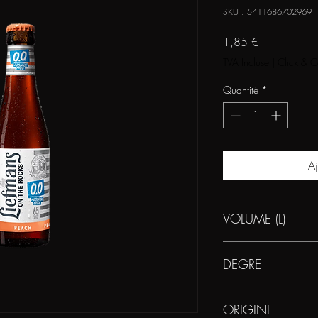
SKU : 5411686702969
Prix
1,85 €
TVA Incluse
|
Click & C
Quantité
*
Aj
VOLUME (L)
0.25
DEGRE
0.0
ORIGINE