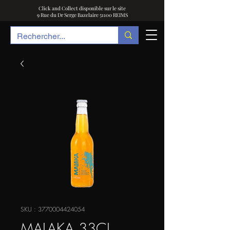
Click and Collect disponible sur le site
9 Rue du Dr Serge Bazelaire 51100 REIMS
SKU : 3770004424054
MALAKA 33CL