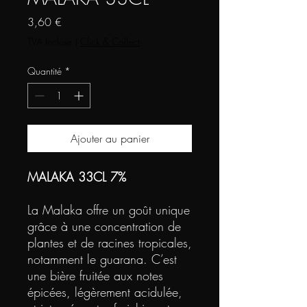
Prix
3,60 €
TVA Incluse
|
Click & Collect
Quantité
*
Ajouter au panier
MALAKA 33CL 7%
La Malaka offre un goût unique
grâce à une concentration de
plantes et de racines tropicales,
notamment le guarana. C’est
une bière fruitée aux notes
épicées, légèrement acidulée,