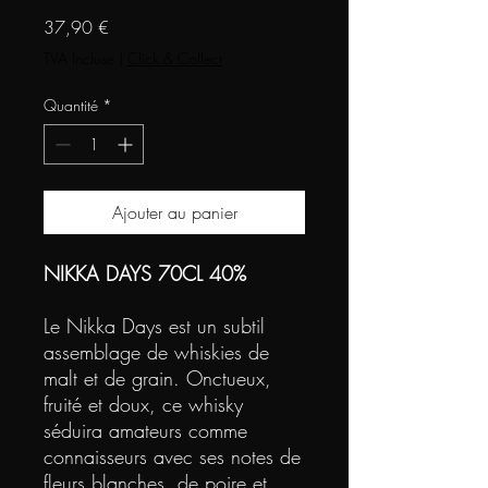
Prix
37,90 €
TVA Incluse
|
Click & Collect
Quantité
*
Ajouter au panier
NIKKA DAYS 70CL 40%
Le Nikka Days est un subtil
assemblage de whiskies de
malt et de grain. Onctueux,
fruité et doux, ce whisky
séduira amateurs comme
connaisseurs avec ses notes de
fleurs blanches, de poire et