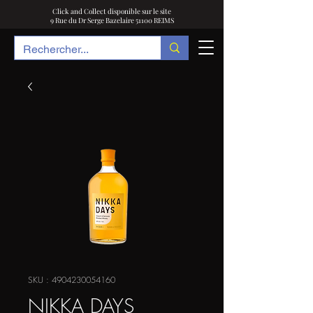
Click and Collect disponible sur le site
9 Rue du Dr Serge Bazelaire 51100 REIMS
SKU : 4904230054160
NIKKA DAYS