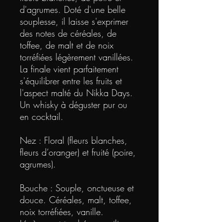
d'agrumes. Doté d'une belle
souplesse, il laisse s'exprimer
des notes de céréales, de
toffee, de malt et de noix
torréfiées légèrement vanillées.
La finale vient parfaitement
s'équilibrer entre les fruits et
l'aspect malté du Nikka Days.
Un whisky à déguster pur ou
en cocktail.
Nez : Floral (fleurs blanches,
fleurs d’oranger) et fruité (poire,
agrumes).
Bouche : Souple, onctueuse et
douce. Céréales, malt, toffee,
noix torréfiées, vanille.