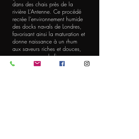
dans des chais près de la
rivière L’Antenne. Ce procédé
recrée l’environnement humide
des docks navals de Londres,
favorisant ainsi la maturation et
donne naissance à un rhum
aux saveurs riches et douces,
avec une grande finesse.
Planteray Mister Fogg Navy
Rum révèle des notes intenses
de mélasse, de chocolat noir,
de vanille, de fruits secs et
d'épices, pour un profil
aromatique équilibré, parfait
aussi bien à déguster pur qu’en
cocktail.
VOLUME (L)