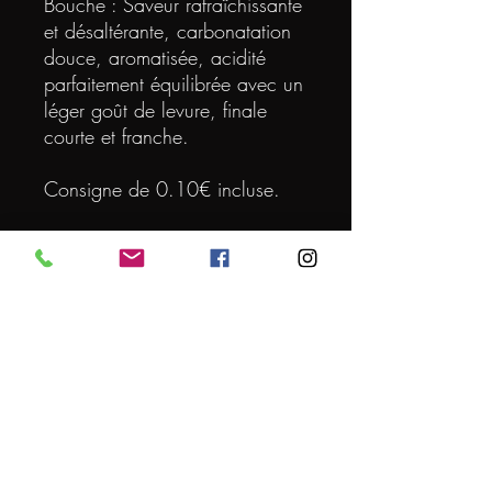
Bouche : Saveur rafraîchissante
et désaltérante, carbonatation
douce, aromatisée, acidité
parfaitement équilibrée avec un
léger goût de levure, finale
courte et franche.
Consigne de 0.10€ incluse.
DEGRE
5
VOLUME (L)
0.25
CONSIGNE INCLUSE
0.10€
ORIGINE