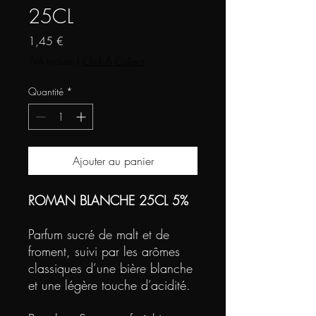
25CL
Prix
1,45 €
TVA Incluse
|
Click & Collect
Quantité
*
Ajouter au panier
ROMAN BLANCHE 25CL 5%
Parfum sucré de malt et de
froment, suivi par les arômes
classiques d’une bière blanche
et une légère touche d’acidité.