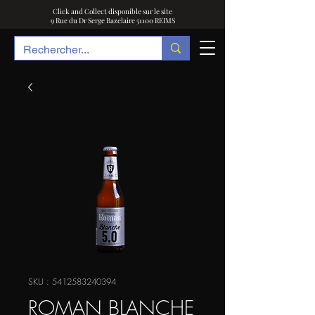
Click and Collect disponible sur le site
9 Rue du Dr Serge Bazelaire 51100 REIMS
SKU : 5412583240394
ROMAN BLANCHE