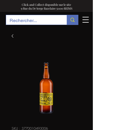
Click and Collect disponible sur le site
9 Rue du Dr Serge Bazelaire 51100 REIMS
SKU : 3770010493006