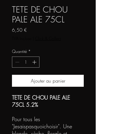
TETE DE CHOU
PALE ALE 75CL
Prix
6,50 €
TVA Incluse
|
Click & Collect
Quantité
*
Ajouter au panier
TETE DE CHOU PALE ALE
75CL 5.2%
Pour tous les
"Jesaispasquoichoisir". Une
blonde, sèche, florale et