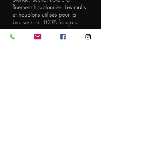
finement houblonnée. Les malts
et houblons utilisés pour la
brasser sont 100% français.
VOLUME (L)
0.75
DEGRE
5.2
ORIGINE
FRANCE
Conditions générales de vente
© 2024 par L'EXPERT DE LA BIERE
Mentions légales