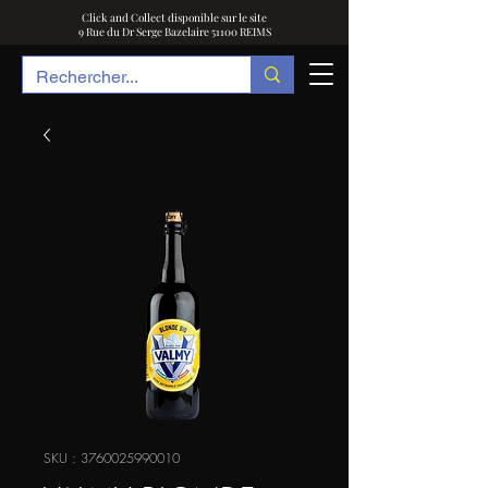
Click and Collect disponible sur le site
9 Rue du Dr Serge Bazelaire 51100 REIMS
SKU : 3760025990010