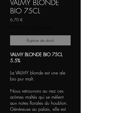
VALMY BLONDE
BIO 75CL
Prix
6,70 €
TVA Incluse
|
Click & Collect
Rupture de stock
VALMY BLONDE BIO 75CL
5.5%
La VALMY blonde est une ale
bio pur malt.
Nous retrouvons au nez ces
arômes maltés qui se mêlent
aux notes florales du houblon.
Généreuse au palais, elle est