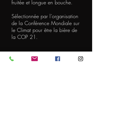
fruitée et longue en bouche.
Sélectionnée par l’organisation
de la Conférence Mondiale sur
le Climat pour être la bière de
la COP 21.
DEGRE
5.5
VOLUME (L)
0.75
ORIGINE
FRANCE
PARTICULARITE
BIO