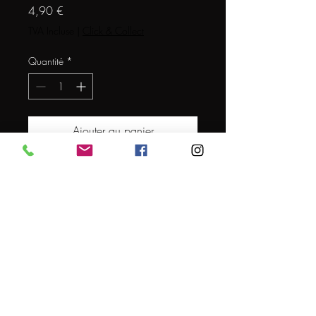
Prix
4,90 €
TVA Incluse
|
Click & Collect
Quantité
*
Ajouter au panier
VERRE ASAHI 50CL
Conditions générales de vente
© 2024 par L'EXPERT DE LA BIERE
Mentions légales