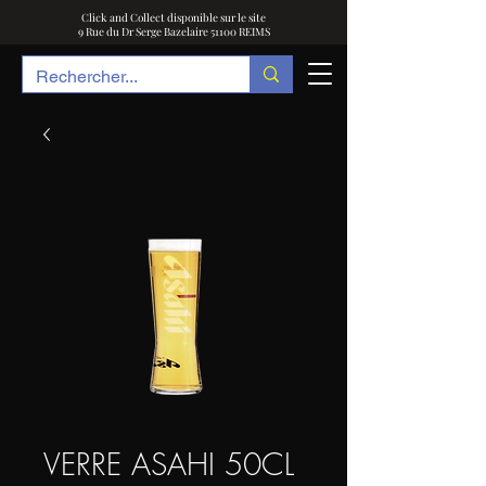
Click and Collect disponible sur le site
9 Rue du Dr Serge Bazelaire 51100 REIMS
VERRE ASAHI 50CL