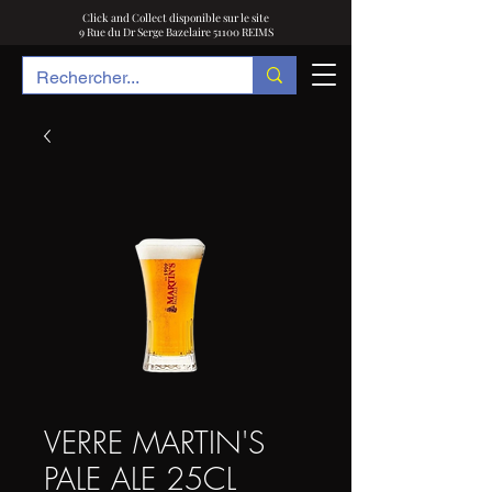
Click and Collect disponible sur le site
9 Rue du Dr Serge Bazelaire 51100 REIMS
VERRE MARTIN'S
PALE ALE 25CL