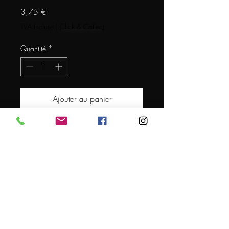
Prix
3,75 €
TVA Incluse
|
Click & Collect
Quantité
*
Ajouter au panier
VERRE MARTIN'S PALE ALE
25CL
Conditions générales de vente
© 2024 par L'EXPERT DE LA BIERE
Mentions légales