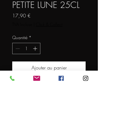
PETITE LUNE 25CL
Prix
17,90 €
TVA Incluse
|
Click & Collect
Quantité
*
Ajouter au panier
VERRE PAIX DIEU PETITE LUNE
25CL
Conditions générales de vente
© 2024 par L'EXPERT DE LA BIERE