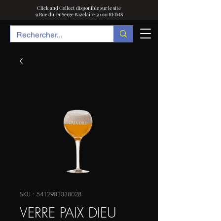
Click and Collect disponible sur le site
9 Rue du Dr Serge Bazelaire 51100 REIMS
SKU : 5412983338028
VERRE PAIX DIEU